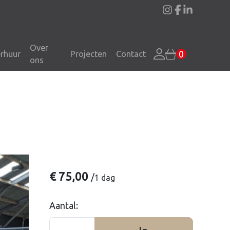
instagram
facebook
linkedin
Over
0
rhuur
Projecten
Contact
ons
€
75,00
/
1 dag
Aantal: