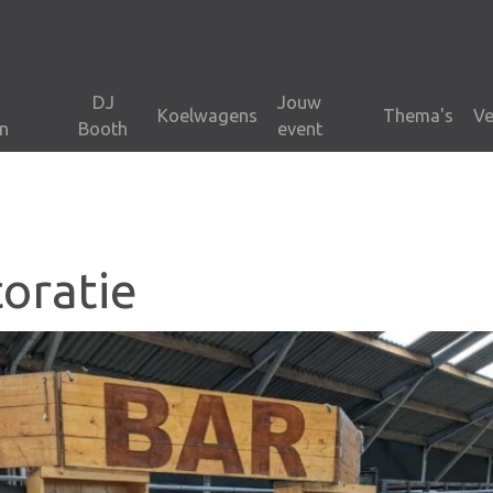
DJ
Jouw
Koelwagens
Thema's
Ve
n
Booth
event
oratie